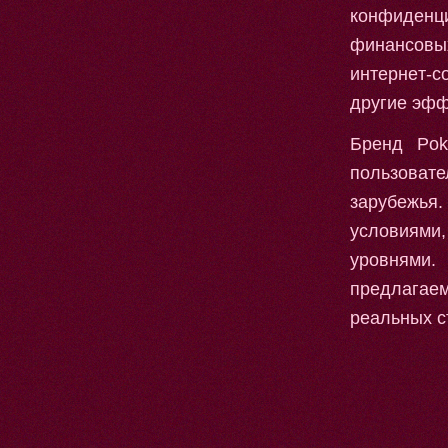
кoнфидeн
финансoвы
интeрнeт-
другиe эфф
Бренд Pok
пользовате
зарубежья
условиями,
уровнями
прeдлагаe
рeальных с