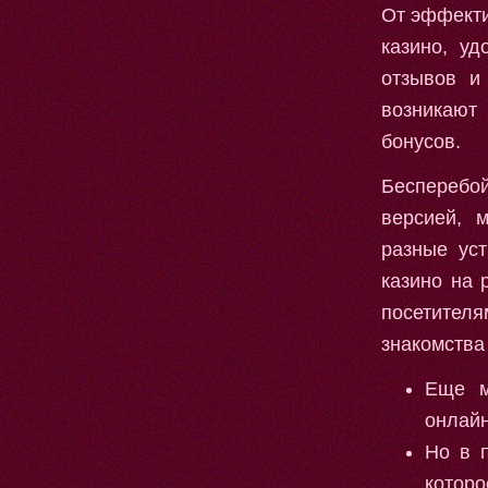
От эффекти
казино, уд
отзывов и
возникают
бонусов.
Бесперебо
версией, 
разные ус
казино на 
посетител
знакомства
Еще м
онлайн
Но в 
котор