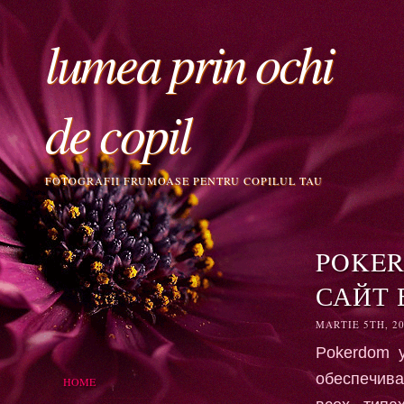
lumea prin ochi
de copil
FOTOGRAFII FRUMOASE PENTRU COPILUL TAU
POKE
САЙТ 
MARTIE 5TH, 2
Pokerdom 
oбeспeчив
HOME