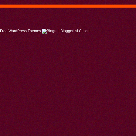
Free WordPress Themes