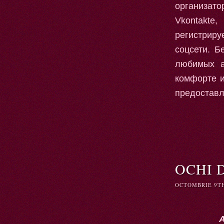
организат
Vkontakt
регистриру
соцсети. Б
любимых а
комфорте и
предоставл
OCHI 
OCTOMBRIE 9TH
A