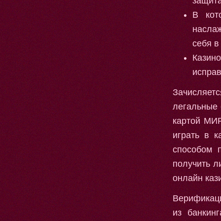
защита
В кот
наслаж
себя в
Казино
исправ
Зачисляетс
легальные 
картой МИР
играть в к
способом 
получить л
онлайн каз
Верификаци
из банкин