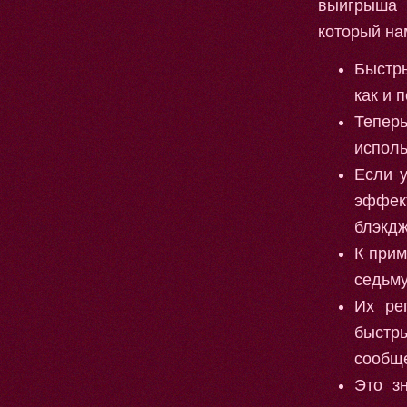
выигрыша 
который на
Быстры
как и 
Тепе
исполь
Если у
эффек
блэкдж
К прим
седьму
Их ре
быст
сообще
Это зн