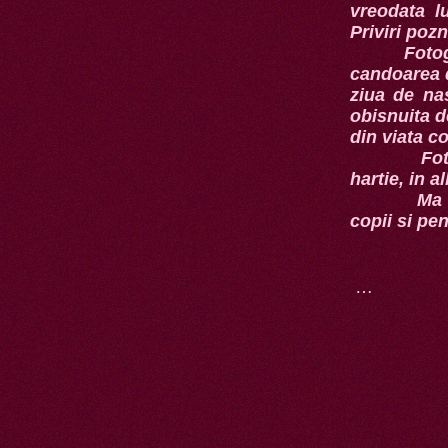
vreodata l
Priviri poz
Fotografii
candoarea d
ziua de nas
obisnuita d
din viata c
Fotografii
hartie, in 
Ma numesc
copii si pen
…