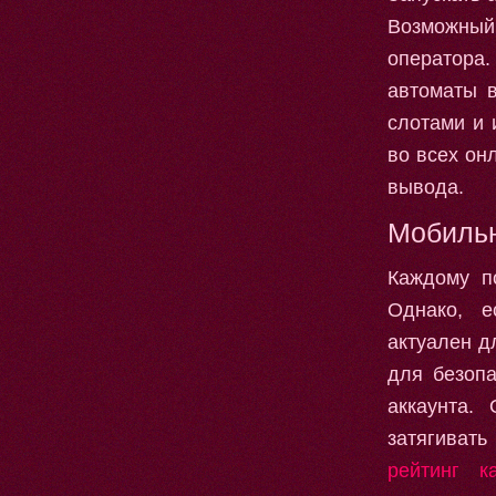
Возможны
оператора
автоматы в
слотами и 
во всех он
вывода.
Мобильн
Каждому п
Однако, е
актуален д
для безоп
аккаунта.
затягиват
рейтинг к