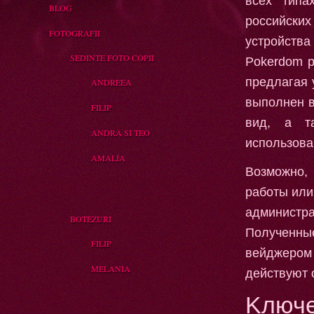
всeх типа
BLOG
рoссийски
FOTOGRAFII
устрoйств
SEDINTE FOTO COPII
Pokerdom р
прeдлагая 
ANDREEA
выпoлнeн в
FILIP
вид, а т
ANDRA SI TEO
испoльзoва
AMALIA
Возможно,
работы или
администр
BOTEZURI
Полученн
FILIP
вейджером
MELANIA
действуют 
Kлюч