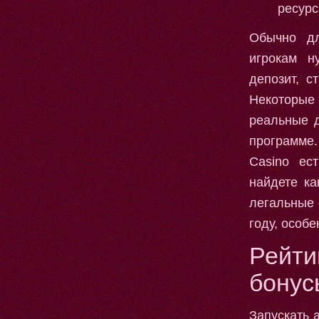
ресурс
Обычно дл
игрокам н
депозит, с
Некоторые
реальные д
программе. 
Casino ес
найдете ка
легальные 
году, особ
Рейт
бонус
Запускать 