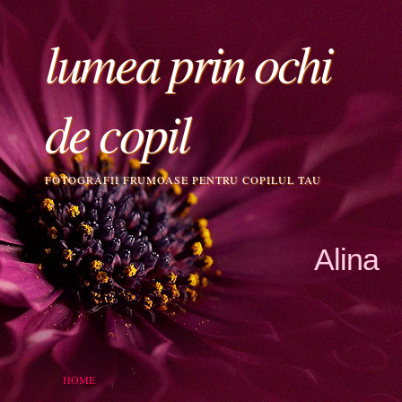
lumea prin ochi
de copil
FOTOGRAFII FRUMOASE PENTRU COPILUL TAU
Alina
HOME