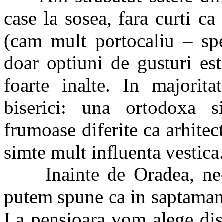
case la sosea, fara curti c
(cam mult portocaliu – spe
doar optiuni de gusturi este
foarte inalte. In majorita
biserici: una ortodoxa si
frumoase diferite ca arhite
simte mult influenta vestica
Inainte de Oradea, ne-am
putem spune ca in saptamana
La pensioara vom alege dis