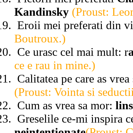
Kandinsky
(Proust: Leo
Eroii mei preferati din v
Boutroux.)
Ce urasc cel mai mult: r
ce e rau in mine.)
Calitatea pe care as vrea
(Proust: Vointa si seductii
Cum as vrea sa mor:
lins
Greselile ce-mi inspira 
neintentionate
(Proust: C