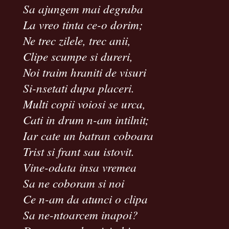
Sa ajungem mai degraba
La vreo tinta ce-o dorim;
Ne trec zilele, trec anii,
Clipe scumpe si dureri,
Noi traim hraniti de visuri
Si-nsetati dupa placeri.
Multi copii voiosi se urca,
Cati in drum n-am intilnit;
Iar cate un batran coboara
Trist si frant sau istovit.
Vine-odata insa vremea
Sa ne coboram si noi
Ce n-am da atunci o clipa
Sa ne-ntoarcem inapoi?