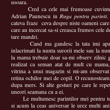
usoara.
Cred ca cele mai frumoase cuvinte de
Ruga pentru parinti.
Adrian Paunescu in
cateva fraze
ceva despre niste oameni care t
care au incercat sa-si creasca frumos cele 
tare mandri.
Cand ma gandesc la tata imi apare 
inlacrimati la nunta surorii mele sau la 
la mama trebuie doar sa-mi observ zilnic ge
realizat ca seman atat de mult cu mama
vitrina a unui magazin si mi-am observat 
retina ochilor mei de copil. O recunosteam
dupa mers. Si alte gesturi pe care le repe
uneori seamana cu a ei.
Le multumesc parintilor mei pentru tot
si acum la ceas aniversar le urez multi ani