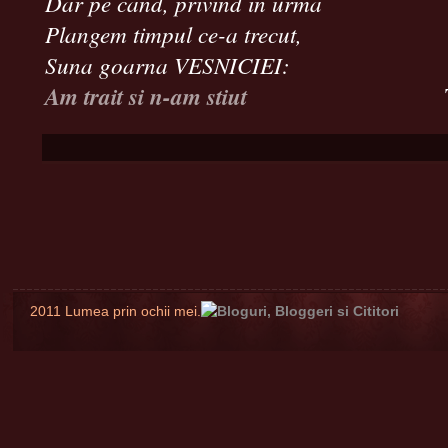
Dar pe cand, privind in urma
Plangem timpul ce-a trecut,
Suna goarna VESNICIEI:
Am trait si n-am stiut
Traian 
2011 Lumea prin ochii mei.