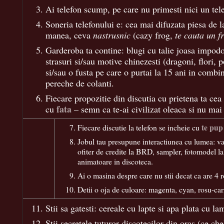
Ai telefon scump, pe care nu primesti nici un tel
Soneria telefonului e: cea mai difuzata piesa de 
manea, ceva
nastrusnic
(cazy frog,
te cauta un f
Garderoba ta contine: blugi cu talie joasa impodo
strasuri si/sau motive chinezesti (dragoni, flori, 
si/sau o fusta pe care o purtai la 15 ani in combi
pereche de colanti.
Fiecare propozitie din discutia cu prietena ta ce
fata
cu
– semn ca te-ai civilizat oleaca si nu mai
te pup
Fiecare discutie la telefon se incheie cu
Jobul tau presupune interactiunea cu lumea: va
ofiter de credite la BRD, sampler, fotomodel l
animatoare in discoteca.
Ai o masina despre care nu stii decat ca are 4 r
Detii o oja de culoare: magenta, cyan, rosu-car
Stii sa gatesti: cereale cu lapte si apa plata cu la
Stii secretele tuturor discotecilor din oras (ce che