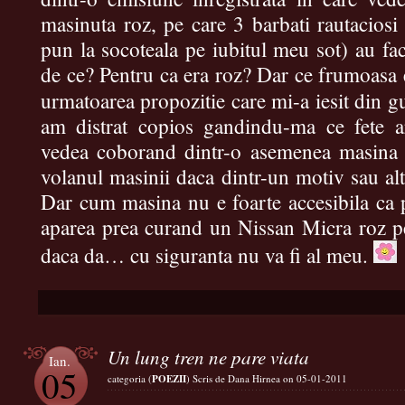
masinuta roz, pe care 3 barbati rautaciosi 
pun la socoteala pe iubitul meu sot) au fac
de ce? Pentru ca era roz? Dar ce frumoasa 
urmatoarea propozitie care mi-a iesit din g
am distrat copios gandindu-ma ce fete ar
vedea coborand dintr-o asemenea masina s
volanul masinii daca dintr-un motiv sau alt
Dar cum masina nu e foarte accesibila ca p
aparea prea curand un Nissan Micra roz pe
daca da… cu siguranta nu va fi al meu.
Un lung tren ne pare viata
Ian.
05
categoria (
POEZII
) Scris de Dana Hirnea on 05-01-2011