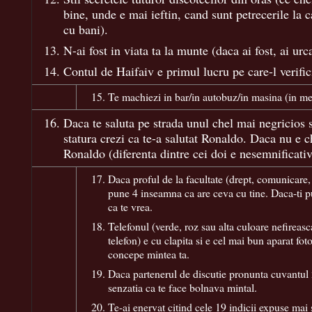
bine, unde e mai ieftin, cand sunt petrecerile la 
cu bani).
N-ai fost in viata ta la munte (daca ai fost, ai urca
Contul de Haifaiv e primul lucru pe care-l verific
Te machiezi in bar/in autobuz/in masina (in me
Daca te saluta pe strada unul chel mai negricios 
statura crezi ca te-a salutat Ronaldo. Daca nu e c
Ronaldo (diferenta dintre cei doi e nesemnificativ
Daca proful de la facultate (drept, comunicare,
pune 4 inseamna ca are ceva cu tine. Daca-ti 
ca te vrea.
Telefonul (verde, roz sau alta culoare nefireas
telefon) e cu clapita si e cel mai bun aparat fot
concepe mintea ta.
Daca partenerul de discutie pronunta cuvantul
senzatia ca te face bolnava mintal.
Te-ai enervat citind cele 19 indicii expuse mai 