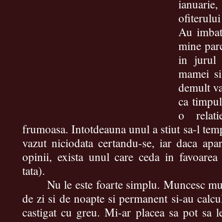
ianuari
ofiterului
Au imbat
mine parc
in jurul
mamei si
demult va
ca timpul
o relati
frumoasa. Intotdeauna unul a stiut sa-l tem
vazut niciodata certandu-se, iar daca apa
opinii, exista unul care ceda in favoarea 
tata).
Nu le este foarte simplu. Muncesc mult
de zi si de noapte si permanent si-au calcu
castigat cu greu. Mi-ar placea sa pot sa le