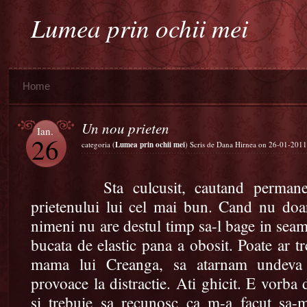
Lumea prin ochii mei
Home
Un nou prieten
Ian.
26
categoria (
Lumea prin ochii mei
) Scris de Dana Hirnea on 26-01-2011
Sta culcusit, cautand permanent c
prietenului lui cel mai bun. Cand nu doa
nimeni nu are destul timp sa-l bage in seam
bucata de elastic pana a obosit. Poate ar
mama lui Creanga, sa atarnam undeva 
provoace la distractie. Ati ghicit. E vorba
si trebuie sa recunosc ca m-a facut sa-