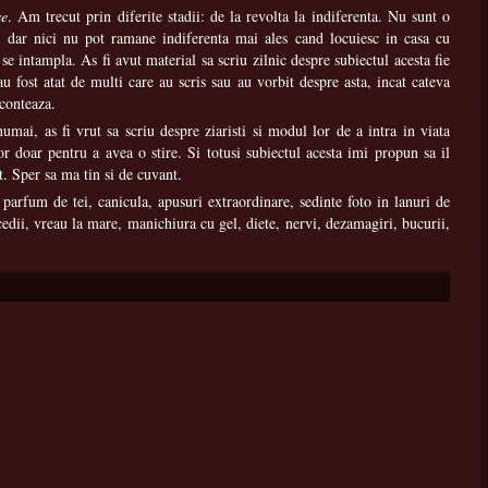
se
. Am trecut prin diferite stadii: de la revolta la indiferenta. Nu sunt o
, dar nici nu pot ramane indiferenta mai ales cand locuiesc in casa cu
e intampla. As fi avut material sa scriu zilnic despre subiectul acesta fie
au fost atat de multi care au scris sau au vorbit despre asta, incat cateva
 conteaza.
numai, as fi vrut sa scriu despre ziaristi si modul lor de a intra in viata
r doar pentru a avea o stire. Si totusi subiectul acesta imi propun sa il
t. Sper sa ma tin si de cuvant.
parfum de tei, canicula, apusuri extraordinare, sedinte foto in lanuri de
cedii, vreau la mare, manichiura cu gel, diete, nervi, dezamagiri, bucurii,