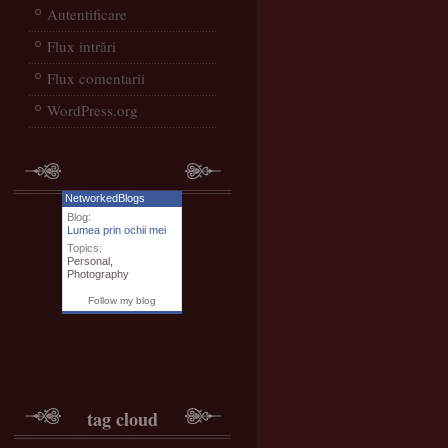
Autentificare
Flux intrări
Flux comentarii
WordPress.org
NetworkedBlogs
Blog:
Lumea prin ochii mei
Topics:
Personal
,
Photography
Follow my blog
tag cloud