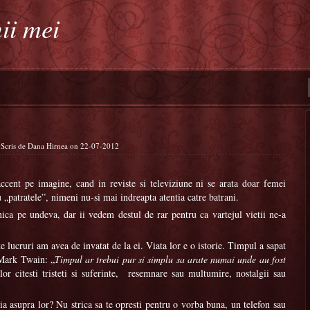
ii mei
 Scris de Dana Hirnea on 22-07-2012
ccent pe imagine, cand in reviste si televiziune ni se arata doar femei
 „patratele”, nimeni nu-si mai indreapta atentia catre batrani.
ca pe undeva, dar ii vedem destul de rar pentru ca vartejul vietii ne-a
te lucruri am avea de invatat de la ei. Viata lor e o istorie. Timpul a sapat
 Mark Twain: „
Timpul ar trebui pur si simplu sa arate numai unde au fost
or citesti tristeti si suferinte, resemnare sau multumire, nostalgii sau
a asupra lor? Nu strica sa te opresti pentru o vorba buna, un telefon sau