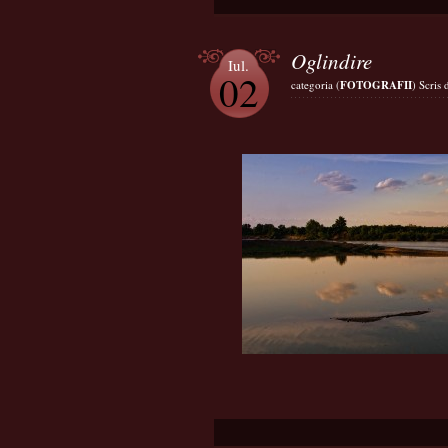
Oglindire
Iul.
02
categoria (
FOTOGRAFII
) Scris