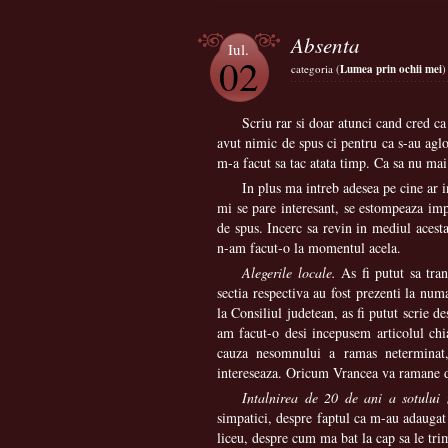
Absenta
Iul.
02
categoria (
Lumea prin ochii mei
)
Scriu rar si doar atunci cand cred c
avut nimic de spus ci pentru ca s-au aglo
m-a facut sa tac atata timp. Ca sa nu mai
In plus ma intreb adesea pe cine ar 
mi se pare interesant, se estompeaza imp
de spus. Incerc sa revin in mediul acesta
n-am facut-o la momentul acela.
Alegerile locale.
As fi putut sa tran
sectia respectiva au fost prezenti la num
la Consiliul judetean, as fi putut scrie 
am facut-o desi incepusem articolul ch
cauza nesomnului a ramas neterminat,
intereseaza. Oricum Vrancea va ramane d
Intalnirea de 20 de ani a sotului
simpatici, despre faptul ca m-au adaugat
liceu, despre cum ma bat la cap sa le trim