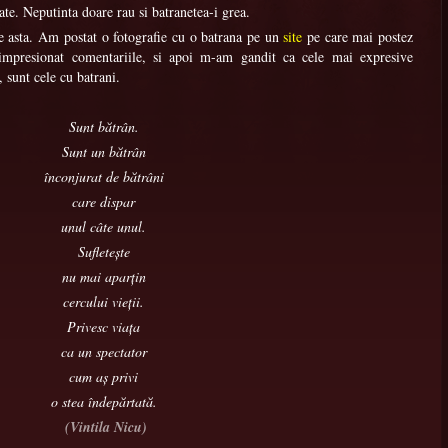
tate. Neputinta doare rau si batranetea-i grea.
re asta. Am postat o fotografie cu o batrana pe un
site
pe care mai postez
impresionat comentariile, si apoi m-am gandit ca cele mai expresive
 sunt cele cu batrani.
Sunt bătrân.
Sunt un bătrân
înconjurat de bătrâni
care dispar
unul câte unul.
Sufleteşte
nu mai aparţin
cercului vieţii.
Privesc viaţa
ca un spectator
cum aş privi
o stea îndepărtată.
(Vintila Nicu)