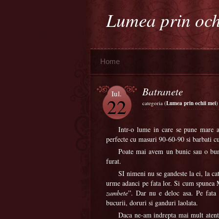
Lumea prin och
Home
Batranete
Iul.
22
categoria (
Lumea prin ochii mei
)
Intr-o lume in care se pune mare a
perfecte cu masuri 90-60-90 si barbati cu
Poate mai avem un bunic sau o buni
furat.
SI nimeni nu se gandeste la ei, la ca
urme adanci pe fata lor. Si cum spunea
zambete
”. Dar nu e deloc asa. Pe fata l
bucurii, doruri si ganduri laolata.
Daca ne-am indrepta mai mult atenti