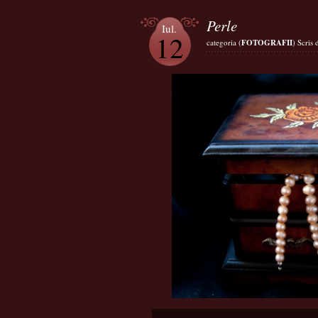
Perle
Iul.
12
categoria (
FOTOGRAFII
) Scris