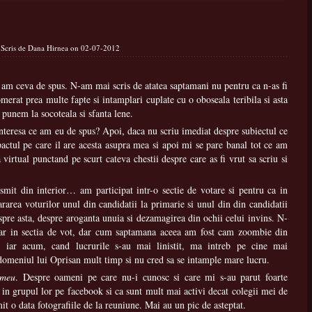
 Scris de Dana Hirnea on 02-07-2012
a am ceva de spus. N-am mai scris de atatea saptamani nu pentru ca n-as fi
merat prea multe fapte si intamplari cuplate cu o oboseala teribila si asta
 punem la socoteala si sfanta lene.
interesa ce am eu de spus? Apoi, daca nu scriu imediat despre subiectul ce
actul pe care il are acesta asupra mea si apoi mi se pare banal tot ce am
 virtual punctand pe scurt cateva chestii despre care as fi vrut sa scriu si
smit din interior… am participat intr-o sectie de votare si pentru ca in
ararea voturilor unul din candidatii la primarie si unul din din candidatii
despre asta, despre aroganta unuia si dezamagirea din ochii celui invins. N-
iar in sectia de vot, dar cum saptamana aceea am fost cam zoombie din
 iar acum, cand lucrurile s-au mai linistit, ma intreb pe cine mai
omeniul lui Oprisan mult timp si nu cred sa se intample mare lucru.
 meu
. Despre oameni pe care nu-i cunosc si care mi s-au parut foarte
 in grupul lor pe facebook si ca sunt mult mai activi decat colegii mei de
it o data fotografiile de la reuniune. Mai au un pic de asteptat.