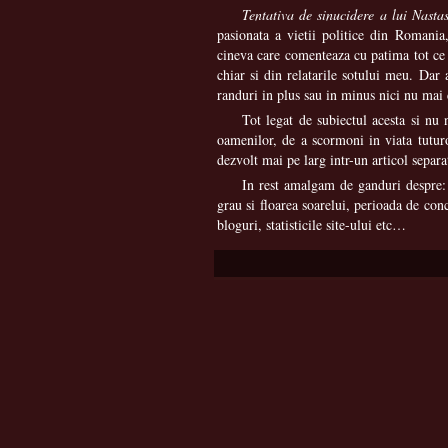
Tentativa de sinucidere a lui Nasta
pasionata a vietii politice din Romania
cineva care comenteaza cu patima tot ce s
chiar si din relatarile sotului meu. Dar 
randuri in plus sau in minus nici nu mai
Tot legat de subiectul acesta si nu 
oamenilor, de a scormoni in viata tuturo
dezvolt mai pe larg intr-un articol separa
In rest amalgam de ganduri despre: 
grau si floarea soarelui, perioada de con
bloguri, statisticile site-ului etc…