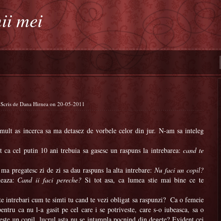
ii mei
 Scris de Dana Hirnea on 20-05-2011
 mult as incerca sa ma detasez de vorbele celor din jur. N-am sa inteleg
t ca cel putin 10 ani trebuia sa gasesc un raspuns la intrebarea:
cand te
ma pregatesc zi de zi sa dau raspuns la alta intrebare:
Nu faci un copil?
meaza:
Cand ii faci pereche?
Si tot asa, ca lumea stie mai bine ce te
te intrebari cum te simti tu cand te vezi obligat sa raspunzi?
Ca o femeie
entru ca nu l-a gasit pe cel care i se potriveste, care s-o iubeasca, sa o
reste un copil, lucrul asta nu se intampla pocnind din degete? Evident cei