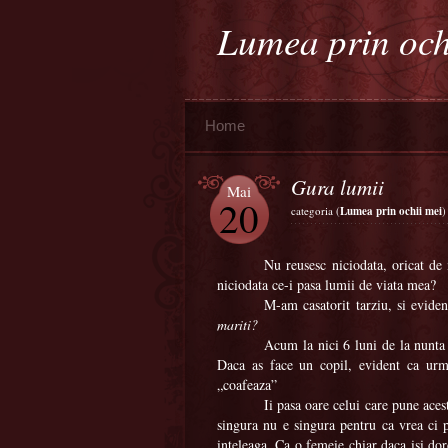
Lumea prin och
Home
Gura lumii
Mai
20
categoria (
Lumea prin ochii mei
)
Nu reusesc niciodata, oricat de
niciodata ce-i pasa lumii de viata mea?
M-am casatorit tarziu, si eviden
mariti?
Acum la nici 6 luni de la nunta 
Daca as face un copil, evident ca ur
„coafeaza”
Ii pasa oare celui care pune aces
singura nu e singura pentru ca vrea ci p
inteleaga. Ca o femeie chiar daca isi do