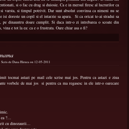
ntionati, si o fac cu drag si duiosie. Ca e in mersul firesc al lucrurilor ca
si varsta, si timpul potrivit. Dar sunt absolut convinsa ca nimeni nu se
e isi doreste un copil si el intarzie sa apara.
Si ca oricat te-ai stradui sa
s, pe dinauntru doare cumplit. Si daca intr-o zi intrebarea o scoate din
, vina e tot la ea: ca e o frustrata. Oare chiar asa o fi?
e mama
) Scris de Dana Hirnea on 12-05-2011
mit tocmai astazi pe mail cele scrise mai jos. Pentru ca astazi e ziua
nte vorbele de mai jos si pentru ca ma regasesc in ele intr-o oarecare
imic.
e ea ?…
ărit cu dinozaurii…