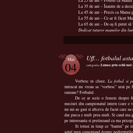
La 25 de ani – Posibil ca Mama 
La 35 de ani – Înainte de a deci
La 45 de ani – Precis ca Mama
La 55 de ani – Ce-ar fi făcut Ma
La 65 de ani – De-aş fi putut 
Dedicat tuturor mamelor din lu
Uff… fotbalul ast
Mai
04
categoria (
Lumea prin ochii mei
)
Vorbesc in clisee.
La fotbal si p
intrucat nu vreau sa “vorbesc” urat pe
ramane? Fotbalul.
De ce ar scrie o femeie despre f
meciuri din campionatul intern (care e v
nu mi-as gasi si altceva de facut care sa
dar parca e mult prea mult. Si cand ma g
pe interesanta si pretinzand ca ma pricep
Si totusi in timp ce “bantui” pe i
sotul meu comentand despre nedreptatile arb