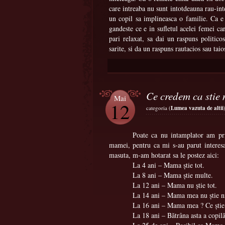
care intreaba nu sunt intotdeauna rau-inte
un copil sa implineasca o familie. Ca e 
gandeste ce e in sufletul acelei femei car
pari relaxat, sa dai un raspuns politico
sarite, si da un raspuns rautacios sau taios
Ce credem ca sti
Mai
12
categoria (
Lumea vazuta de altii
Poate ca nu intamplator am pri
mamei, pentru ca mi s-au parut interesa
masuta, m-am hotarat sa le postez aici:
La 4 ani – Mama ştie tot.
La 8 ani – Mama ştie multe.
La 12 ani – Mama nu ştie tot.
La 14 ani – Mama mea nu ştie n
La 16 ani – Mama mea ? Ce şti
La 18 ani – Bătrâna asta a copil