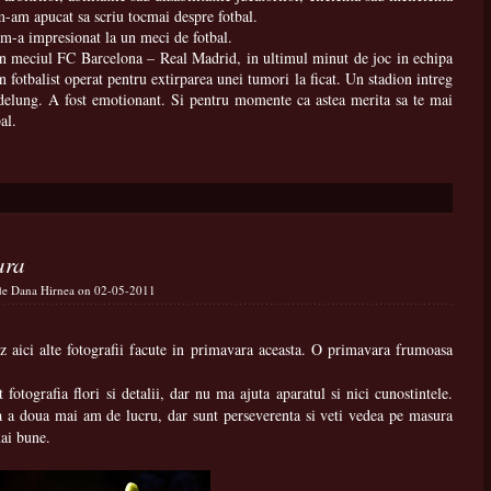
 m-am apucat sa scriu tocmai despre fotbal.
m-a impresionat la un meci de fotbal.
in meciul FC Barcelona – Real Madrid, in ultimul minut de joc in echipa
n fotbalist operat pentru extirparea unei tumori la ficat. Un stadion intreg
 indelung. A fost emotionant. Si pentru momente ca astea merita sa te mai
al.
ara
 de Dana Hirnea on 02-05-2011
alte fotografii facute in primavara aceasta. O primavara frumoasa
fia flori si detalii, dar nu ma ajuta aparatul si nici cunostintele.
a a doua mai am de lucru, dar sunt perseverenta si veti vedea pe masura
mai bune.