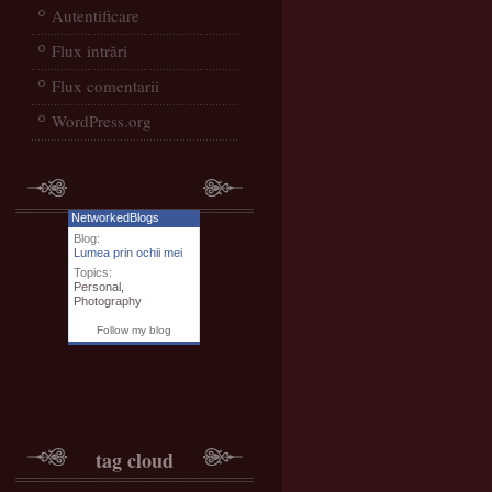
Autentificare
Flux intrări
Flux comentarii
WordPress.org
NetworkedBlogs
Blog:
Lumea prin ochii mei
Topics:
Personal
,
Photography
Follow my blog
tag cloud