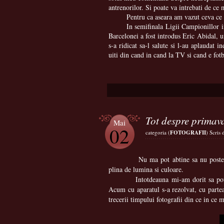
antrenorilor. Si poate va intrebati de ce
Pentru ca aseara am vazut ceva ce 
In semifinala Ligii Campionillor 
Barcelonei a fost introdus Eric Abidal, u
s-a ridicat sa-l salute si l-au aplaudat
uiti din cand in cand la TV si cand e fotb
Tot despre primav
Mai
02
categoria (
FOTOGRAFII
) Scris
Nu ma pot abtine sa nu postez aici 
plina de lumina si culoare.
Intotdeauna mi-am dorit sa pot fotogra
Acum cu aparatul s-a rezolvat, cu parte
trecerii timpului fotografii din ce in ce 