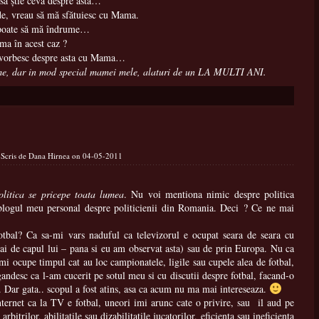
să ştie ceva despre asta…
de, vreau să mă sfătuiesc cu Mama.
 poate să mă îndrume…
ma în acest caz ?
să vorbesc despre asta cu Mama…
me, dar in mod special mamei mele, alaturi de un LA MULTI ANI.
a
 Scris de Dana Hirnea on 04-05-2011
olitica se pricepe toata lumea
. Nu voi mentiona nimic despre politica
 blogul meu personal despre politicienii din Romania. Deci ? Ce ne mai
otbal? Ca sa-mi vars naduful ca televizorul e ocupat seara de seara cu
ai de capul lui – pana si eu am observat asta) sau de prin Europa. Nu ca
-mi ocupe timpul cat au loc campionatele, ligile sau cupele alea de fotbal,
andesc ca l-am cucerit pe sotul meu si cu discutii despre fotbal, facand-o
. Dar gata.. scopul a fost atins, asa ca acum nu ma mai intereseaza.
nternet ca la TV e fotbal, uneori imi arunc cate o privire, sau il aud pe
itrilor, abilitatile sau dizabilitatile jucatorilor, eficienta sau ineficienta